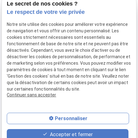
Droit de la famille
Le secret de nos cookies ?
Le respect de votre vie privée
Droit des mineurs
Droit pénal
Notre site utilise des cookies pour améliorer votre expérience
de navigation et vous offrir un contenu personnalisé. Les
Droit des victimes
cookies strictement nécessaires sont essentiels au
Actualités
fonctionnement de base de notre site et ne peuvent pas être
désactivés. Cependant, vous avez le choix d'activer ou de
Contact
désactiver les cookies de personnalisation, de performance et
de marketing selon vos préférences. Vous pouvez modifier vos
paramètres de cookies à tout moment en cliquant sur le lien
Mentions
Politique de
Gestion
Plan du
'Gestion des cookies' situé en bas de notre site. Veuillez noter
légales
confidentialité
des
site
que la désactivation de certains cookies peut avoir un impact
cookies
sur certaines fonctionnalités du site.
Siret :
51090906200034
Continuer sans accepter
Personnaliser
place
contact_page
phone
Accepter et fermer