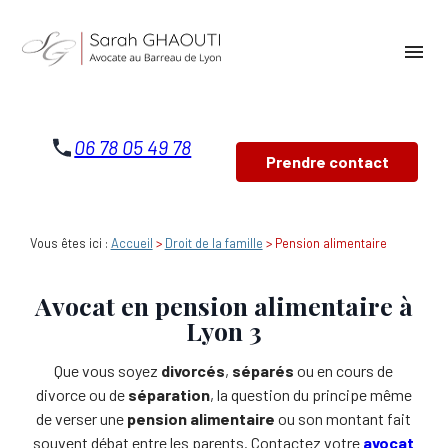
Panneau de gestion des cookies
menu
06 78 05 49 78
Prendre contact
Vous êtes ici :
Accueil
>
Droit de la famille
> Pension alimentaire
Avocat en pension alimentaire à
Lyon 3
Que vous soyez
divorcés
,
séparés
ou en cours de
divorce ou de
séparation
, la question du principe même
de verser une
pension alimentaire
ou son montant fait
souvent débat entre les parents. Contactez votre
avocat