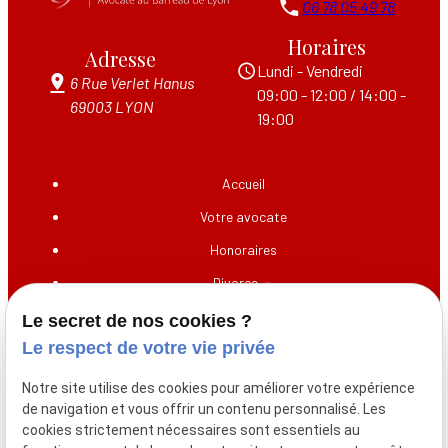
06 78 05 49 78
Horaires
Adresse
Lundi - Vendredi
6 Rue Verlet Hanus
09:00 - 12:00 / 14:00 -
69003 LYON
19:00
Accueil
Votre avocate
Honoraires
Divorce
Droit de la famille
Le secret de nos cookies ?
Le respect de votre vie privée
Droit des mineurs
Droit pénal
Notre site utilise des cookies pour améliorer votre expérience
de navigation et vous offrir un contenu personnalisé. Les
Droit des victimes
cookies strictement nécessaires sont essentiels au
Actualités