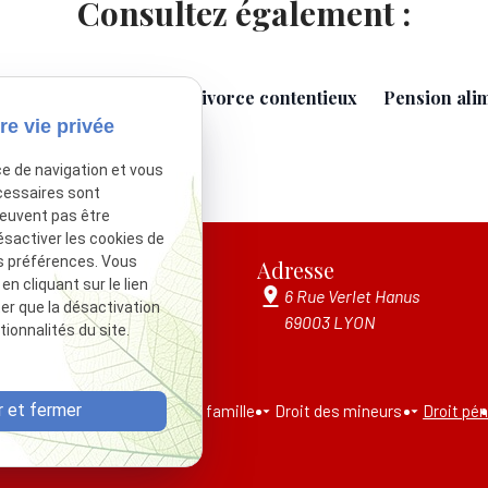
Consultez également :
, pacs concubinage
Divorce contentieux
Pension ali
re vie privée
ce de navigation et vous
cessaires sont
peuvent pas être
ésactiver les cookies de
s préférences. Vous
one
Adresse
 cliquant sur le lien
05 49 78
6 Rue Verlet Hanus
ter que la désactivation
69003 LYON
ionnalités du site.
 et fermer
noraires
Divorce
Droit de la famille
Droit des mineurs
Droit pén