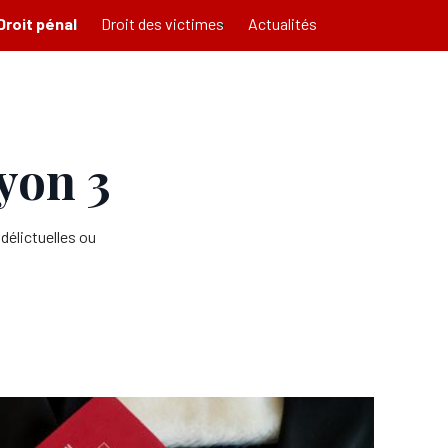
Droit pénal
Droit des victimes
Actualités
yon 3
délictuelles ou